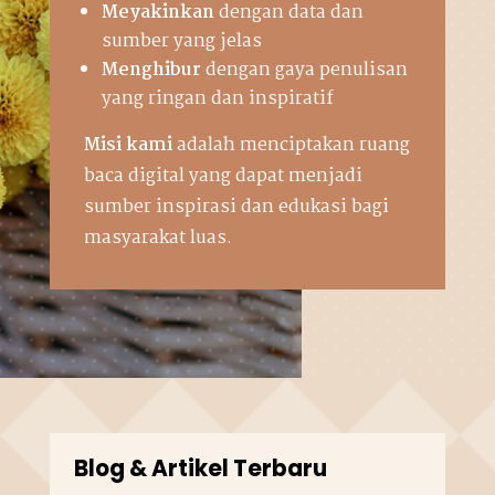
Meyakinkan
dengan data dan
sumber yang jelas
Menghibur
dengan gaya penulisan
yang ringan dan inspiratif
Misi kami
adalah menciptakan ruang
baca digital yang dapat menjadi
sumber inspirasi dan edukasi bagi
masyarakat luas.
Blog & Artikel Terbaru