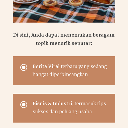
Di sini, Anda dapat menemukan beragam
topik menarik seputar:
\
Berita Viral
terbaru yang sedang
hangat diperbincangkan
\
Bisnis & Industri
, termasuk tips
sukses dan peluang usaha