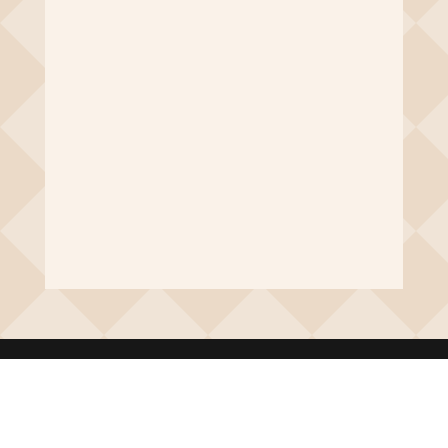
riannam
Karakteristik dari Bunga Angelonia - Bunga
yang dikenal dengan nama ilmiah Angelonia
Angustifolia atau lavender palsu ini memang
sangat digemari para pecinta tanaman hias.
Karakteristik dari Bunga...