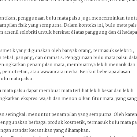
lsu untuk memberikan efek mata yang lebih besar, terbuka, da
kecantikan, penggunaan bulu mata palsu juga mencerminkan tunt
mpilan fisik yang sempurna. Dalam konteks ini, bulu mata pal
 arsenil selebriti untuk bersinar di atas panggung dan di hadap
kosmetik yang digunakan oleh banyak orang, termasuk selebriti,
 tebal, panjang, dan dramatis. Penggunaan bulu mata palsu da
meningkatkan penampilan mata, membuatnya lebih menarik dan
, pemotretan, atau wawancara media. Berikut beberapa alasan
ulu mata palsu:
u mata palsu dapat membuat mata terlihat lebih besar dan lebih
ngkatkan ekspresi wajah dan menonjolkan fitur mata, yang sang
uran seringkali menuntut penampilan yang sempurna. Oleh kare
 menggunakan berbagai produk kosmetik, termasuk bulu mata pa
dengan standar kecantikan yang diharapkan.