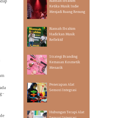
Riansah Ibrahim
adap
Ketika Musik Indie
Menjadi Ruang Renung
Riansah Ibrahim
Hadirkan Musik
Reflektif
Strategi Branding
u
Kemasan Kosmetik
Menarik
lam
Penerapan Alat
pada
Sensori Integrasi
ng-
Hubungan Terapi Alat
ode
Sensori Integrasi