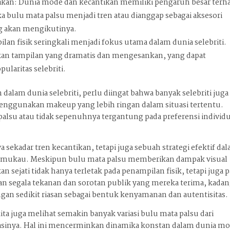
tikan: Dunia mode dan kecantikan memiliki pengaruh besar terh
Jika bulu mata palsu menjadi tren atau dianggap sebagai aksesori
ng akan mengikutinya.
an fisik seringkali menjadi fokus utama dalam dunia selebriti.
an tampilan yang dramatis dan mengesankan, yang dapat
ularitas selebriti.
lam dunia selebriti, perlu diingat bahwa banyak selebriti juga
nggunakan makeup yang lebih ringan dalam situasi tertentu.
su atau tidak sepenuhnya tergantung pada preferensi individ
 sekadar tren kecantikan, tetapi juga sebuah strategi efektif da
emukau. Meskipun bulu mata palsu memberikan dampak visual
an sejati tidak hanya terletak pada penampilan fisik, tetapi juga 
ngan segala tekanan dan sorotan publik yang mereka terima, kada
an sedikit riasan sebagai bentuk kenyamanan dan autentisitas.
ta juga melihat semakin banyak variasi bulu mata palsu dari
kasinya. Hal ini mencerminkan dinamika konstan dalam dunia m