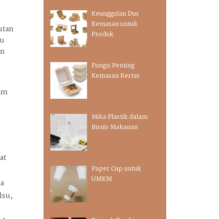
n
Keunggulan Dus
Kemasan untuk
utan
Produk
su
an
Fungsi Penting
Kemasan Kertas
lam
Mika Plastik dalam
Bisnis Makanan
at
Paper Cup untuk
UMKM
na
lsu,