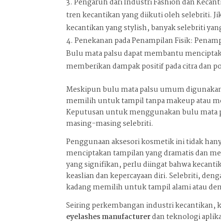
Pengaruh dari Industri Fashion dan Kecan
tren kecantikan yang diikuti oleh selebriti. 
kecantikan yang stylish, banyak selebriti ya
Penekanan pada Penampilan Fisik: Penampil
Bulu mata palsu dapat membantu menciptak
memberikan dampak positif pada citra dan pop
Meskipun bulu mata palsu umum digunakan da
memilih untuk tampil tanpa makeup atau me
Keputusan untuk menggunakan bulu mata pal
masing-masing selebriti.
Penggunaan aksesori kosmetik ini tidak hanya
menciptakan tampilan yang dramatis dan m
yang signifikan, perlu diingat bahwa kecantik
keaslian dan kepercayaan diri. Selebriti, de
kadang memilih untuk tampil alami atau deng
Seiring perkembangan industri kecantikan, ki
eyelashes manufacturer
dan teknologi apli