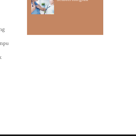
ing
lampu
k