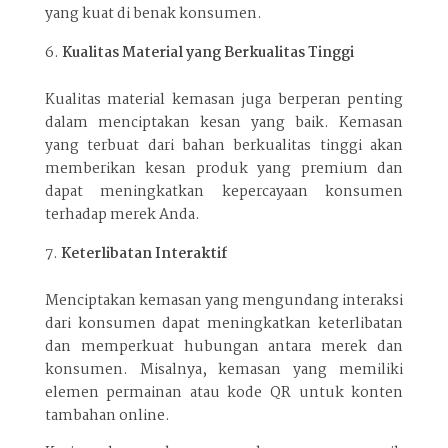
yang kuat di benak konsumen.
Kualitas Material yang Berkualitas Tinggi
Kualitas material kemasan juga berperan penting
dalam menciptakan kesan yang baik. Kemasan
yang terbuat dari bahan berkualitas tinggi akan
memberikan kesan produk yang premium dan
dapat meningkatkan kepercayaan konsumen
terhadap merek Anda.
Keterlibatan Interaktif
Menciptakan kemasan yang mengundang interaksi
dari konsumen dapat meningkatkan keterlibatan
dan memperkuat hubungan antara merek dan
konsumen. Misalnya, kemasan yang memiliki
elemen permainan atau kode QR untuk konten
tambahan online.