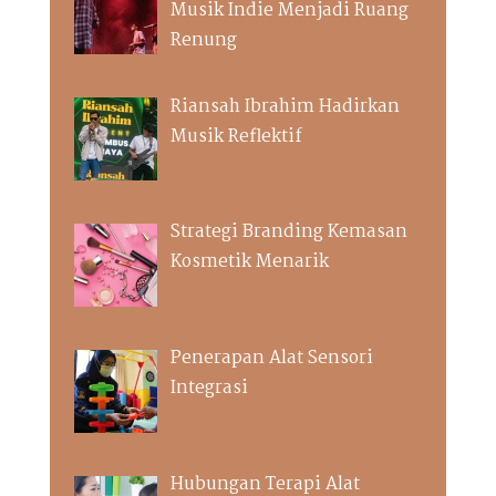
Musik Indie Menjadi Ruang
Renung
Riansah Ibrahim Hadirkan
Musik Reflektif
Strategi Branding Kemasan
Kosmetik Menarik
Penerapan Alat Sensori
Integrasi
Hubungan Terapi Alat