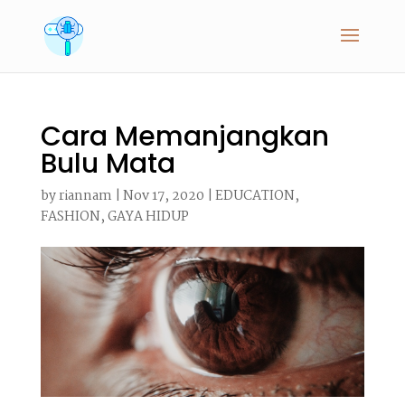
Cara Memanjangkan
Bulu Mata
by
riannam
|
Nov 17, 2020
|
EDUCATION
,
FASHION
,
GAYA HIDUP