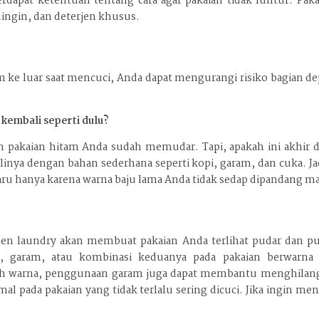
n terdapat ketentuan tentang cara agar pakaian tidak luntu
 dingin, dan deterjen khusus.
ke luar saat mencuci, Anda dapat mengurangi risiko bagian de
 kembali seperti dulu?
 pakaian hitam Anda sudah memudar. Tapi, apakah ini akhir dar
inya dengan bahan sederhana seperti kopi, garam, dan cuka. Ja
u hanya karena warna baju lama Anda tidak sedap dipandang ma
terjen laundry akan membuat pakaian Anda terlihat pudar dan
 garam, atau kombinasi keduanya pada pakaian berwarna hi
h warna, penggunaan garam juga dapat membantu menghilangka
mal pada pakaian yang tidak terlalu sering dicuci. Jika ingin 