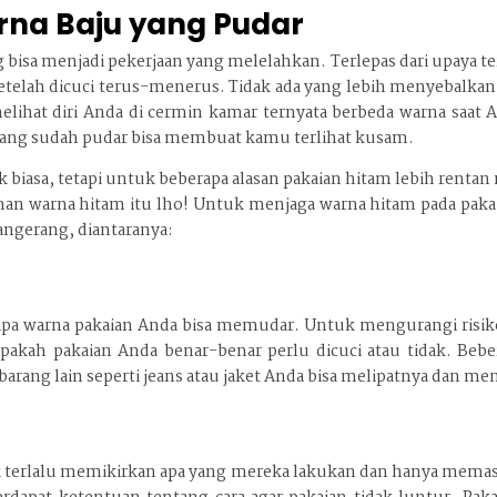
na Baju yang Pudar
bisa menjadi pekerjaan yang melelahkan. Terlepas dari upaya t
telah dicuci terus-menerus. Tidak ada yang lebih menyebalkan
elihat diri Anda di cermin kamar ternyata berbeda warna saat 
 yang sudah pudar bisa membuat kamu terlihat kusam.
biasa, tetapi untuk beberapa alasan pakaian hitam lebih rentan
warna hitam itu lho! Untuk menjaga warna hitam pada pakaia
angerang, diantaranya:
pa warna pakaian Anda bisa memudar. Untuk mengurangi risiko t
akah pakaian Anda benar-benar perlu dicuci atau tidak. Beb
arang lain seperti jeans atau jaket Anda bisa melipatnya dan m
k terlalu memikirkan apa yang mereka lakukan dan hanya mema