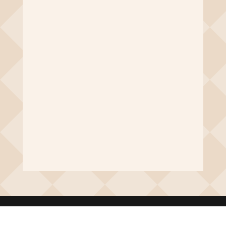
riannam
Apakah penting Kemasan untuk Makanan -
Mungkin masih ada sebagian dari kalian
bertanaya – tanya mengenai, seberapa
pentingkah kemasan bagi makanan?
Sesungguhnya jawabannya itu ada pada diri
kalian...