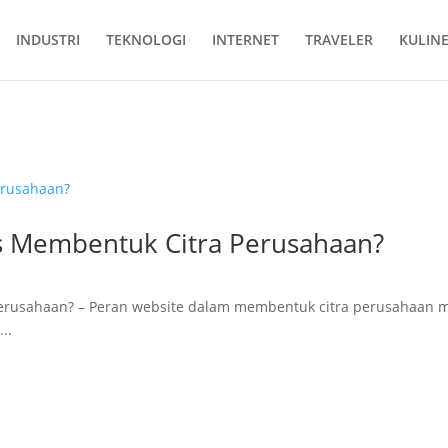
INDUSTRI
TEKNOLOGI
INTERNET
TRAVELER
KULIN
k Citra Perusahaan?
s Membentuk Citra Perusahaan?
erusahaan? – Peran website dalam membentuk citra perusahaan me
..