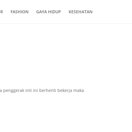
ER
FASHION
GAYA HIDUP
KESEHATAN
a penggerak inti ini berhenti bekerja maka