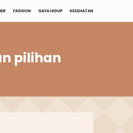
NER
FASHION
GAYA HIDUP
KESEHATAN
n pilihan