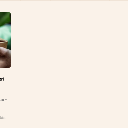
ri
an -
n
akin