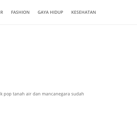
ER
FASHION
GAYA HIDUP
KESEHATAN
ik pop tanah air dan mancanegara sudah