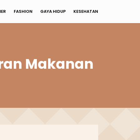
NER
FASHION
GAYA HIDUP
KESEHATAN
aran Makanan