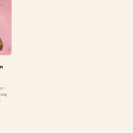
an
n –
yang
k
n