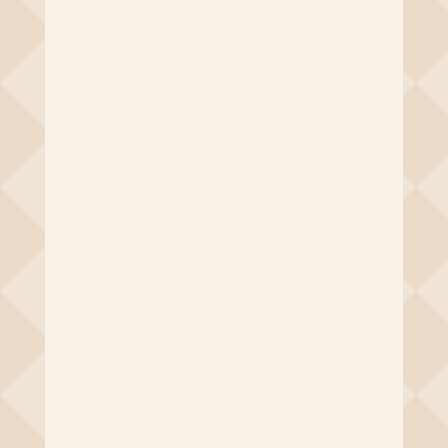
rabunam
Memperkuat Keamanan Proteksi Produk
- langkah penting dalam desain
kemasan untuk memastikan bahwa
produk Anda tetap dalam kondisi yang
baik dan aman selama perjalanan dari
produsen hingga tangan...