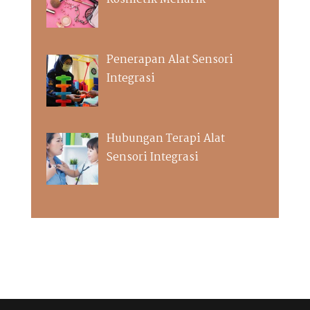
Kosmetik Menarik
Penerapan Alat Sensori
Integrasi
Hubungan Terapi Alat
Sensori Integrasi