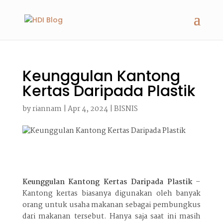
Keunggulan Kantong
Kertas Daripada Plastik
by
riannam
|
Apr 4, 2024
|
BISNIS
Keunggulan Kantong Kertas Daripada Plastik
–
Kantong kertas biasanya digunakan oleh banyak
orang untuk usaha makanan sebagai pembungkus
dari makanan tersebut. Hanya saja saat ini masih