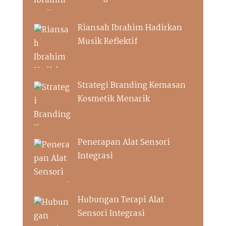
Riansah Ibrahim Hadirkan
Musik Reflektif
Strategi Branding Kemasan
Kosmetik Menarik
Penerapan Alat Sensori
Integrasi
Hubungan Terapi Alat
Sensori Integrasi