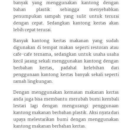
banyak yang menggunakan kantong dengan
bahan plastik sehingga menyebabkan
penumpukan sampah yang sulit untuk terurai
dengan cepat. Sedangkan kantong kertas akan
lebih cepat terurai.
Banyak kantong kertas makanan yang sudah
digunakan di tempat makan seperti restoran atau
cafe-cafe ternama, sedangkan untuk usaha usaha
kecil jarang sekali menggunakan kantong dengan
berbahan kertas, padahal kelebihan dari
penggunaan kantong kertas banyak sekali seperti
ramah lingkungan.
Dengan menggunakan kemasan makanan kertas
anda juga bisa membantu merubah bumi kembali
lestari lagi dengan mengurangi penggunaan
kantong makanan berbahan plastik. Aksi nyata dari
upaya melestarikan bumi dengan menggunakan
kantong makanan berbahan kertas.