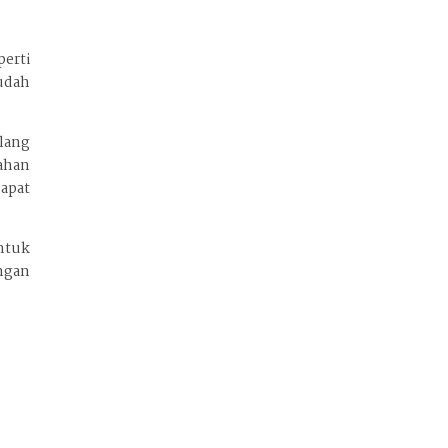
erti
mudah
lang
ahan
apat
ntuk
ngan