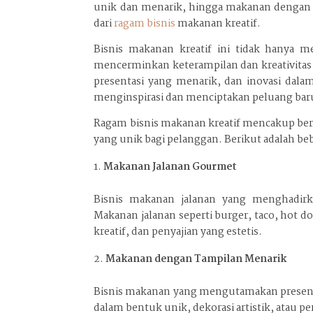
unik dan menarik, hingga makanan dengan 
dari
ragam bisnis
makanan kreatif.
Bisnis makanan kreatif ini tidak hanya 
mencerminkan keterampilan dan kreativita
presentasi yang menarik, dan inovasi dal
menginspirasi dan menciptakan peluang bar
Ragam bisnis makanan kreatif mencakup ber
yang unik bagi pelanggan. Berikut adalah be
Makanan Jalanan Gourmet
Bisnis makanan jalanan yang menghadirk
Makanan jalanan seperti burger, taco, hot
kreatif, dan penyajian yang estetis.
Makanan dengan Tampilan Menarik
Bisnis makanan yang mengutamakan presenta
dalam bentuk unik, dekorasi artistik, atau