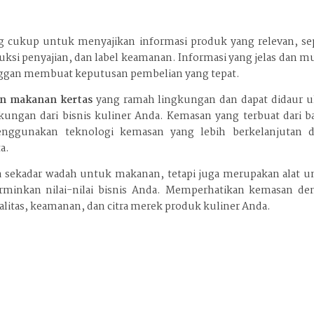
cukup untuk menyajikan informasi produk yang relevan, sep
truksi penyajian, dan label keamanan. Informasi yang jelas dan 
ggan membuat keputusan pembelian yang tepat.
an makanan kertas
yang ramah lingkungan dan dapat didaur u
gan dari bisnis kuliner Anda. Kemasan yang terbuat dari b
enggunakan teknologi kemasan yang lebih berkelanjutan d
a.
a sekadar wadah untuk makanan, tetapi juga merupakan alat u
inkan nilai-nilai bisnis Anda. Memperhatikan kemasan de
tas, keamanan, dan citra merek produk kuliner Anda.