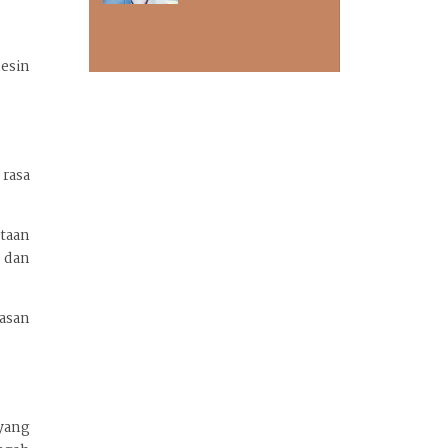
esin
 rasa
taan
 dan
lasan
yang