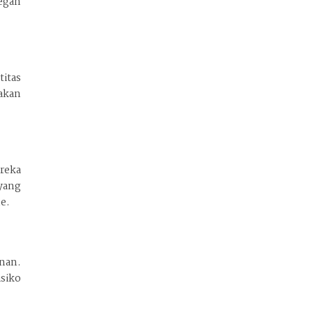
egah
itas
akan
reka
yang
e.
nan.
siko