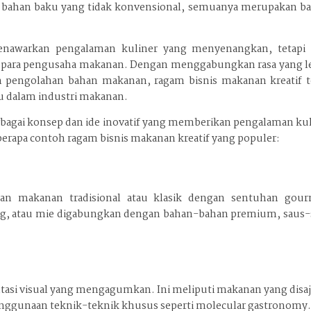
bahan baku yang tidak konvensional, semuanya merupakan ba
menawarkan pengalaman kuliner yang menyenangkan, tetapi 
s para pengusaha makanan. Dengan menggabungkan rasa yang le
am pengolahan bahan makanan, ragam bisnis makanan kreatif t
u dalam industri makanan.
bagai konsep dan ide inovatif yang memberikan pengalaman kul
berapa contoh ragam bisnis makanan kreatif yang populer:
an makanan tradisional atau klasik dengan sentuhan gour
 dog, atau mie digabungkan dengan bahan-bahan premium, saus-
si visual yang mengagumkan. Ini meliputi makanan yang disaj
 penggunaan teknik-teknik khusus seperti molecular gastronomy