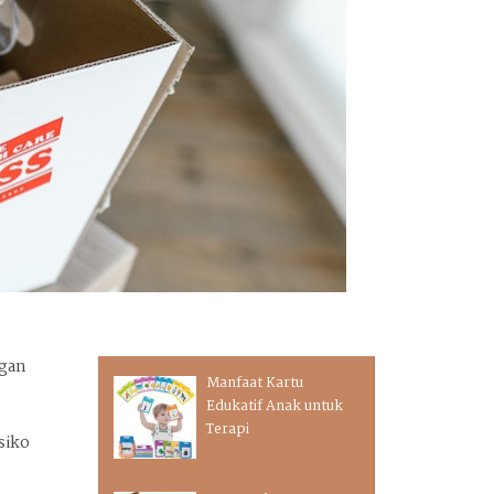
ngan
Manfaat Kartu
Edukatif Anak untuk
Terapi
siko