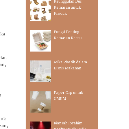
Keunggulan Dus
Kemasan untuk
Produk
g
Fungsi Penting
eka
Kemasan Kertas
 dan
Mika Plastik dalam
an,
Bisnis Makanan
k
Paper Cup untuk
a
UMKM
tuk
Riansah Ibrahim
kan,