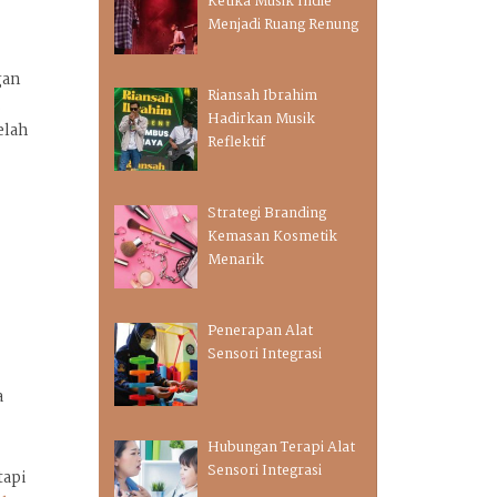
Ketika Musik Indie
Menjadi Ruang Renung
gan
Riansah Ibrahim
.
Hadirkan Musik
elah
Reflektif
Strategi Branding
Kemasan Kosmetik
Menarik
Penerapan Alat
Sensori Integrasi
a
Hubungan Terapi Alat
Sensori Integrasi
tapi