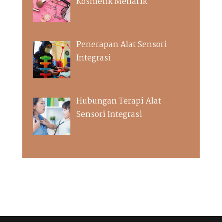
Kosmetik Menarik
Penerapan Alat Sensori
Integrasi
Hubungan Terapi Alat
Sensori Integrasi