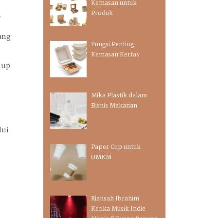
Kemasan untuk
Produk
n
yang
Fungsi Penting
Kemasan Kertas
dup
Mika Plastik dalam
Bisnis Makanan
lui
Paper Cup untuk
UMKM
Riansah Ibrahim
Ketika Musik Indie