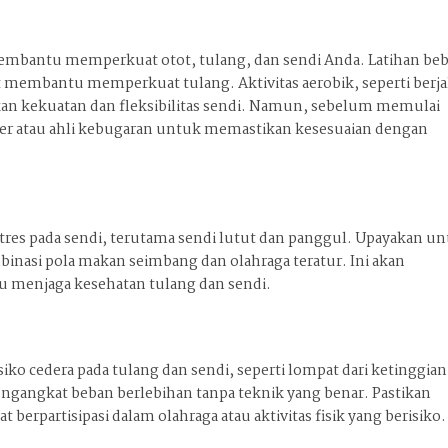
 membantu memperkuat otot, tulang, dan sendi Anda. Latihan be
at membantu memperkuat tulang. Aktivitas aerobik, seperti berja
an kekuatan dan fleksibilitas sendi. Namun, sebelum memulai
ter atau ahli kebugaran untuk memastikan kesesuaian dengan
tres pada sendi, terutama sendi lutut dan panggul. Upayakan u
inasi pola makan seimbang dan olahraga teratur. Ini akan
 menjaga kesehatan tulang dan sendi.
iko cedera pada tulang dan sendi, seperti lompat dari ketinggian
engangkat beban berlebihan tanpa teknik yang benar. Pastikan
erpartisipasi dalam olahraga atau aktivitas fisik yang berisiko.