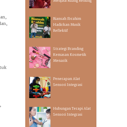
Menjadi Ruang Renung
ban,
Riansah Ibrahim
lan,
Hadirkan Musik
Reflektif
Strategi Branding
Kemasan Kosmetik
Menarik
ntuk
Penerapan Alat
Sensori Integrasi
,
Hubungan Terapi Alat
Sensori Integrasi