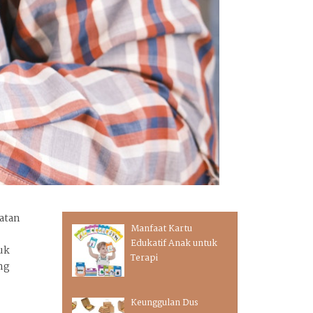
atan
Manfaat Kartu
Edukatif Anak untuk
uk
Terapi
ang
Keunggulan Dus