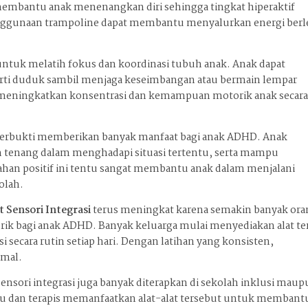
embantu anak menenangkan diri sehingga tingkat hiperaktif
penggunaan trampoline dapat membantu menyalurkan energi berl
n untuk melatih fokus dan koordinasi tubuh anak. Anak dapat
erti duduk sambil menjaga keseimbangan atau bermain lempar
 meningkatkan konsentrasi dan kemampuan motorik anak secar
in terbukti memberikan banyak manfaat bagi anak ADHD. Anak
ih tenang dalam menghadapi situasi tertentu, serta mampu
han positif ini tentu sangat membantu anak dalam menjalani
olah.
at Sensori Integrasi
terus meningkat karena semakin banyak or
ik bagi anak ADHD. Banyak keluarga mulai menyediakan alat te
 secara rutin setiap hari. Dengan latihan yang konsisten,
imal.
 sensori integrasi juga banyak diterapkan di sekolah inklusi mau
ru dan terapis memanfaatkan alat-alat tersebut untuk membant