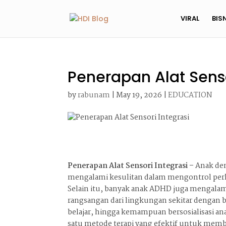
VIRAL
BIS
Penerapan Alat Senso
by
rabunam
|
May 19, 2026
|
EDUCATION
Penerapan Alat Sensori Integrasi –
Anak den
mengalami kesulitan dalam mengontrol perhati
Selain itu, banyak anak ADHD juga mengal
rangsangan dari lingkungan sekitar dengan ba
belajar, hingga kemampuan bersosialisasi ana
satu metode terapi yang efektif untuk me