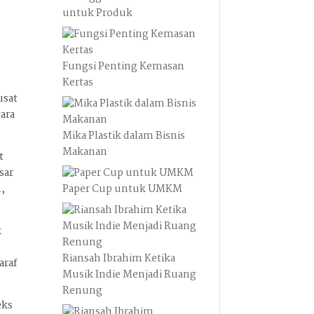
untuk Produk
Fungsi Penting Kemasan
Kertas
usat
ara
Mika Plastik dalam Bisnis
Makanan
t
sar
m,
Paper Cup untuk UMKM
k
Riansah Ibrahim Ketika
araf
Musik Indie Menjadi Ruang
Renung
eks