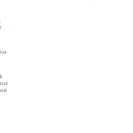
g
i
tua
n
ik
trol
usat