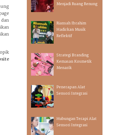
Menjadi Ruang Renung
gung
page
 dan
Riansah Ibrahim
ikan
Hadirkan Musik
aikan
Reflektif
topik
Strategi Branding
site
Kemasan Kosmetik
Menarik
Penerapan Alat
Sensori Integrasi
Hubungan Terapi Alat
Sensori Integrasi