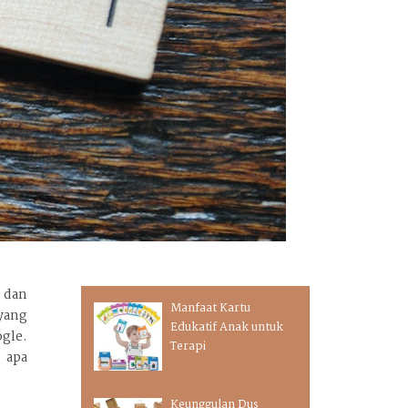
 dan
Manfaat Kartu
 yang
Edukatif Anak untuk
gle.
Terapi
 apa
Keunggulan Dus