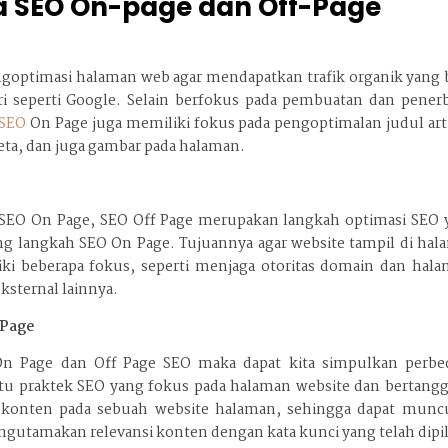
a SEO On-page dan Off-Page
optimasi halaman web agar mendapatkan trafik organik yang b
ari seperti Google. Selain berfokus pada pembuatan dan pener
SEO
On Page juga memiliki fokus pada pengoptimalan judul art
 meta, dan juga gambar pada halaman.
n SEO On Page, SEO Off Page merupakan langkah optimasi SEO 
g langkah SEO On Page. Tujuannya agar website tampil di hal
ki beberapa fokus, seperti menjaga otoritas domain dan hala
ksternal lainnya.
 Page
On Page dan Off Page SEO maka dapat kita simpulkan perbe
atu praktek SEO yang fokus pada halaman website dan bertang
onten pada sebuah website halaman, sehingga dapat muncu
ngutamakan relevansi konten dengan kata kunci yang telah dipil