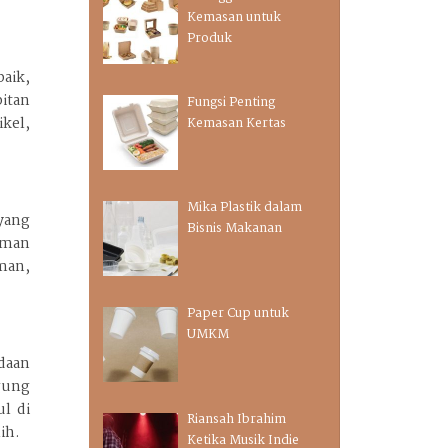
Kemasan untuk
Produk
aik,
bitan
Fungsi Penting
ikel,
Kemasan Kertas
Mika Plastik dalam
yang
Bisnis Makanan
aman
man,
Paper Cup untuk
UMKM
daan
gung
l di
Riansah Ibrahim
ih.
Ketika Musik Indie