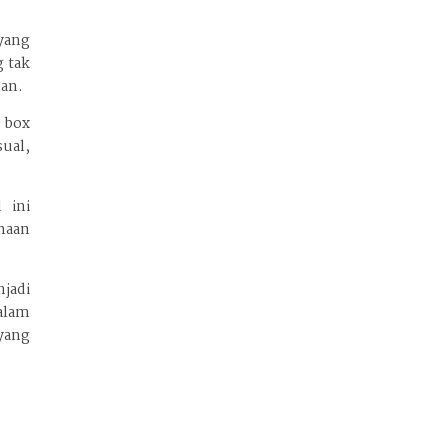
yang
 tak
an.
 box
ual,
 ini
naan
jadi
alam
 yang