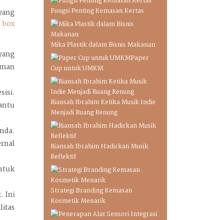
Fungsi Penting Kemasan Kertas
yang
 box
Mika Plastik dalam Bisnis Makanan
yang
Paper
 aman
Cup untuk UMKM
isi.
Riansah Ibrahim Ketika Musik Indie
antu
Menjadi Ruang Renung
nda.
rnal
Riansah Ibrahim Hadirkan Musik
Reflektif
ntuk
Strategi Branding Kemasan
. Ini
Kosmetik Menarik
itas