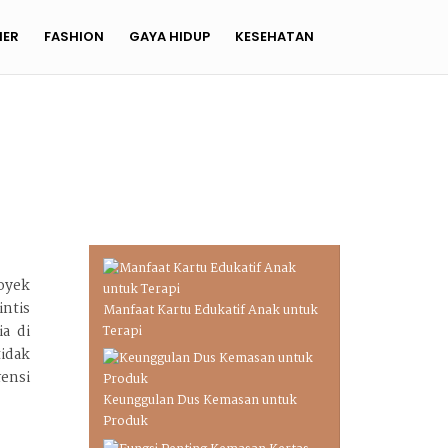
NER
FASHION
GAYA HIDUP
KESEHATAN
oyek
intis
Manfaat Kartu Edukatif Anak untuk
a di
Terapi
idak
rensi
Keunggulan Dus Kemasan untuk
Produk