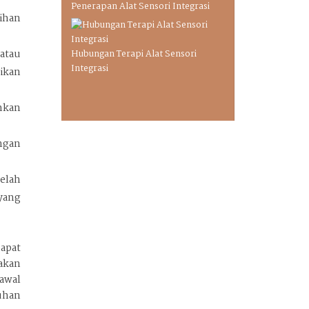
Penerapan Alat Sensori Integrasi
ihan
atau
Hubungan Terapi Alat Sensori
Integrasi
ikan
hkan
ngan
telah
yang
apat
akan
awal
uhan