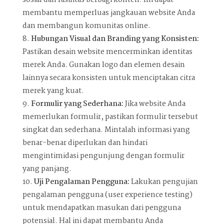
membantu memperluas jangkauan website Anda
dan membangun komunitas online.
Hubungan Visual dan Branding yang Konsisten:
Pastikan desain website mencerminkan identitas
merek Anda. Gunakan logo dan elemen desain
lainnya secara konsisten untuk menciptakan citra
merek yang kuat.
Formulir yang Sederhana:
Jika website Anda
memerlukan formulir, pastikan formulir tersebut
singkat dan sederhana. Mintalah informasi yang
benar-benar diperlukan dan hindari
mengintimidasi pengunjung dengan formulir
yang panjang.
Uji Pengalaman Pengguna:
Lakukan pengujian
pengalaman pengguna (user experience testing)
untuk mendapatkan masukan dari pengguna
potensial. Hal ini dapat membantu Anda