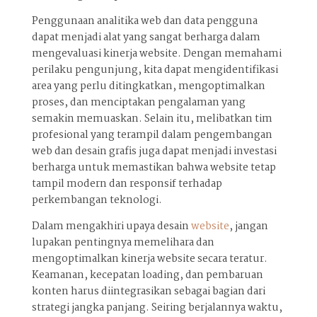
Penggunaan analitika web dan data pengguna
dapat menjadi alat yang sangat berharga dalam
mengevaluasi kinerja website. Dengan memahami
perilaku pengunjung, kita dapat mengidentifikasi
area yang perlu ditingkatkan, mengoptimalkan
proses, dan menciptakan pengalaman yang
semakin memuaskan. Selain itu, melibatkan tim
profesional yang terampil dalam pengembangan
web dan desain grafis juga dapat menjadi investasi
berharga untuk memastikan bahwa website tetap
tampil modern dan responsif terhadap
perkembangan teknologi.
Dalam mengakhiri upaya desain
website
, jangan
lupakan pentingnya memelihara dan
mengoptimalkan kinerja website secara teratur.
Keamanan, kecepatan loading, dan pembaruan
konten harus diintegrasikan sebagai bagian dari
strategi jangka panjang. Seiring berjalannya waktu,