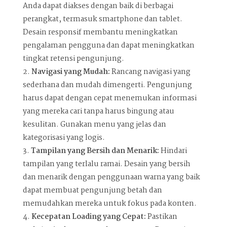
Anda dapat diakses dengan baik di berbagai
perangkat, termasuk smartphone dan tablet.
Desain responsif membantu meningkatkan
pengalaman pengguna dan dapat meningkatkan
tingkat retensi pengunjung.
Navigasi yang Mudah:
Rancang navigasi yang
sederhana dan mudah dimengerti. Pengunjung
harus dapat dengan cepat menemukan informasi
yang mereka cari tanpa harus bingung atau
kesulitan. Gunakan menu yang jelas dan
kategorisasi yang logis.
Tampilan yang Bersih dan Menarik:
Hindari
tampilan yang terlalu ramai. Desain yang bersih
dan menarik dengan penggunaan warna yang baik
dapat membuat pengunjung betah dan
memudahkan mereka untuk fokus pada konten.
Kecepatan Loading yang Cepat:
Pastikan