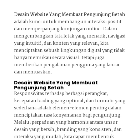
Desain Website Yang Membuat Pengunjung Betah
adalah kunci untuk membangun interaksi positif
dan memperpanjang kunjungan online. Dalam
mengembangkan tata letak yang menarik, navigasi
yang intuitif, dan konten yang relevan, kita
menciptakan sebuah lingkungan digital yang tidak
hanya memukau secara visual, tetapi juga
memberikan pengalaman pengguna yang lancar
dan memuaskan.
Desain Website Yang Membuat
Pengunjung Betah
Responsivitas terhadap berbagai perangkat,
kecepatan loading yang optimal, dan formulir yang
sederhana adalah elemen-elemen penting dalam
menciptakan rasa kenyamanan bagi pengunjung.
Melalui perpaduan yang harmonis antara unsur
desain yang bersih, branding yang konsisten, dan
interaksi yang mudah, kita dapat membentuk