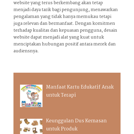
website yang terus berkembang akan tetap
menjadi daya tarik bagi pengunjung, menawarkan
pengalaman yang tidak hanya memukau tetapi
juga relevan dan bermanfaat. Dengan komitmen
terhadap kualitas dan kepuasan pengguna, desain
website dapat menjadi alat yang kuat untuk
menciptakan hubungan positif antara merek dan
audiensnya.
Manfaat Kartu Edukatif Anak
untuk Terapi
Keunggulan Dus Kemasan
untuk Produk