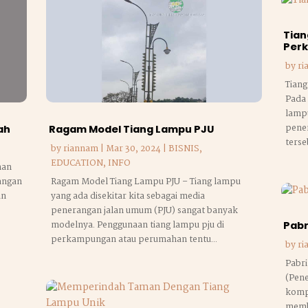
Tian
Per
by
ri
Tiang
Pada 
lampu
pener
ah
Ragam Model Tiang Lampu PJU
terse
by
riannam
|
Mar 30, 2024
|
BISNIS
,
EDUCATION
,
INFO
nan
angan
Ragam Model Tiang Lampu PJU – Tiang lampu
an
yang ada disekitar kita sebagai media
penerangan jalan umum (PJU) sangat banyak
modelnya. Penggunaan tiang lampu pju di
Pabr
perkampungan atau perumahan tentu...
by
ri
Pabri
(Pen
komp
memb