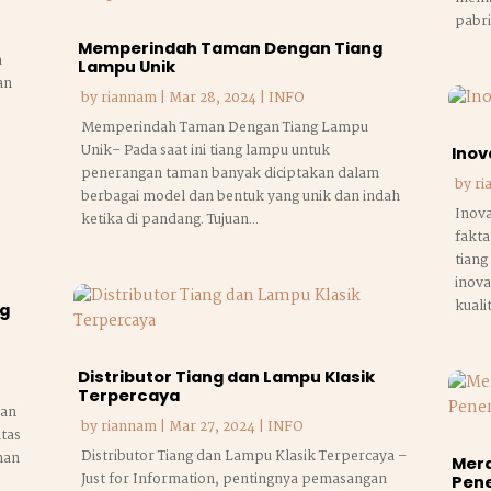
pabri
Memperindah Taman Dengan Tiang
a
Lampu Unik
an
by
riannam
|
Mar 28, 2024
|
INFO
Memperindah Taman Dengan Tiang Lampu
Unik– Pada saat ini tiang lampu untuk
Inov
penerangan taman banyak diciptakan dalam
by
ri
berbagai model dan bentuk yang unik dan indah
Inova
ketika di pandang. Tujuan...
fakt
tian
inova
kuali
ng
Distributor Tiang dan Lampu Klasik
Terpercaya
lan
by
riannam
|
Mar 27, 2024
|
INFO
itas
Distributor Tiang dan Lampu Klasik Terpercaya –
man
Mer
Just for Information, pentingnya pemasangan
Pen