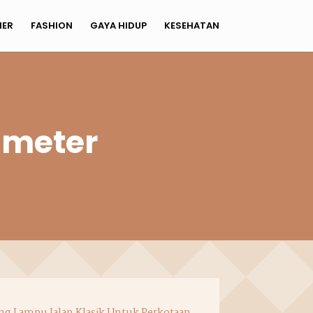
NER
FASHION
GAYA HIDUP
KESEHATAN
 meter