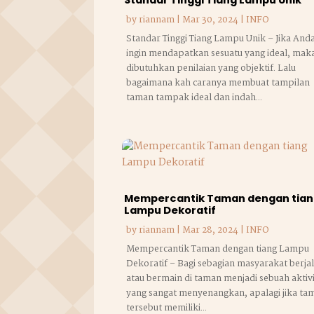
by
riannam
|
Mar 30, 2024
|
INFO
Standar Tinggi Tiang Lampu Unik – Jika And
ingin mendapatkan sesuatu yang ideal, mak
dibutuhkan penilaian yang objektif. Lalu
bagaimana kah caranya membuat tampilan
taman tampak ideal dan indah...
Mempercantik Taman dengan tia
Lampu Dekoratif
by
riannam
|
Mar 28, 2024
|
INFO
Mempercantik Taman dengan tiang Lampu
Dekoratif – Bagi sebagian masyarakat berja
atau bermain di taman menjadi sebuah aktiv
yang sangat menyenangkan, apalagi jika ta
tersebut memiliki...