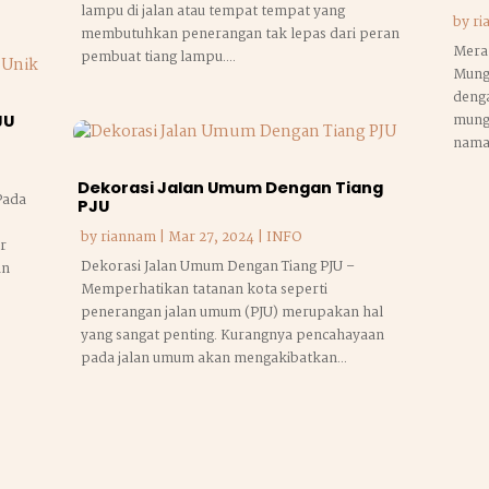
lampu di jalan atau tempat tempat yang
by
ri
membutuhkan penerangan tak lepas dari peran
Mera
pembuat tiang lampu....
Mungk
denga
mung
JU
naman
Dekorasi Jalan Umum Dengan Tiang
Pada
PJU
by
riannam
|
Mar 27, 2024
|
INFO
r
Dekorasi Jalan Umum Dengan Tiang PJU ­–
an
Memperhatikan tatanan kota seperti
penerangan jalan umum (PJU) merupakan hal
yang sangat penting. Kurangnya pencahayaan
pada jalan umum akan mengakibatkan...